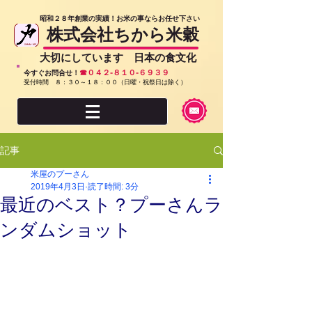
​昭和２８年創業の実績！お米の事ならお任せ下さい
株式会社ちから米穀
​大切にしています 日本の食文化
☎０４２-８１０-６９３９
今すぐお問合せ！
受付時間 ８：３０～１８：００（日曜・祝祭日は除く）
記事
米屋のプーさん
2019年4月3日
読了時間: 3分
最近のベスト？プーさんラ
ンダムショット